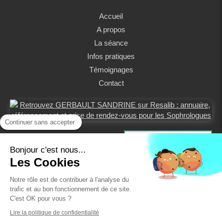
Accueil
A propos
La séance
Infos pratiques
Témoignages
Contact
Continuer sans accepter
Prendre rendez-vous
Bonjour c'est nous...
Les Cookies
Notre rôle est de contribuer à l'analyse du
trafic et au bon fonctionnement de ce site.
C'est OK pour vous ?
Plan du site
Lire la politique de confidentialité