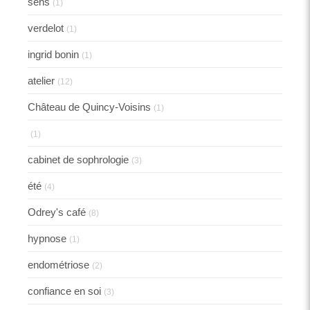
sens
(1)
verdelot
(1)
ingrid bonin
(1)
atelier
(12)
Château de Quincy-Voisins
(1)
(1)
cabinet de sophrologie
(3)
été
(4)
Odrey's café
(8)
hypnose
(1)
endométriose
(2)
confiance en soi
(3)