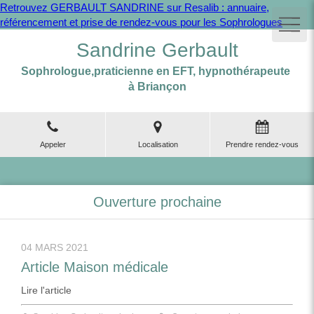
Retrouvez GERBAULT SANDRINE sur Resalib : annuaire,
référencement et prise de rendez-vous pour les Sophrologues
Sandrine Gerbault
Sophrologue,praticienne en EFT, hypnothérapeute
à Briançon
Appeler
Localisation
Prendre rendez-vous
Ouverture prochaine
04 MARS 2021
Article Maison médicale
Lire l'article