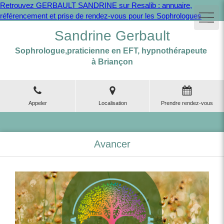
Retrouvez GERBAULT SANDRINE sur Resalib : annuaire,
référencement et prise de rendez-vous pour les Sophrologues
Sandrine Gerbault
Sophrologue,praticienne en EFT, hypnothérapeute
à Briançon
Appeler
Localisation
Prendre rendez-vous
Avancer