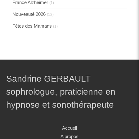
France Alzheimer
(1)
Nouveauté 2026
(12)
Fêtes des Mamans
(1)
Sandrine GERBAULT
sophrologue, praticienne en
hypnose et sonothérapeute
Accueil
A propos