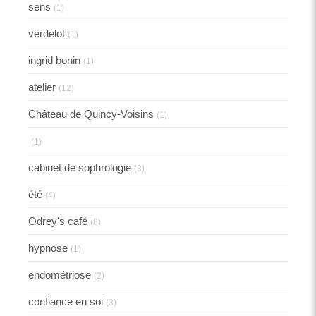
sens
(1)
verdelot
(1)
ingrid bonin
(1)
atelier
(12)
Château de Quincy-Voisins
(1)
(1)
cabinet de sophrologie
(3)
été
(4)
Odrey's café
(8)
hypnose
(1)
endométriose
(2)
confiance en soi
(3)