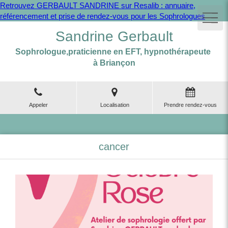
Retrouvez GERBAULT SANDRINE sur Resalib : annuaire,
référencement et prise de rendez-vous pour les Sophrologues
Sandrine Gerbault
Sophrologue,praticienne en EFT, hypnothérapeute
à Briançon
Appeler
Localisation
Prendre rendez-vous
cancer