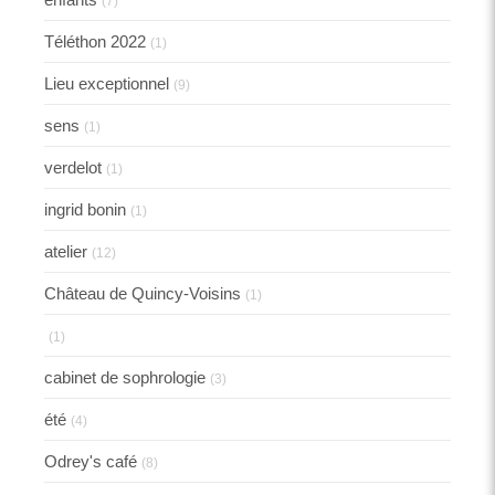
(7)
Téléthon 2022
(1)
Lieu exceptionnel
(9)
sens
(1)
verdelot
(1)
ingrid bonin
(1)
atelier
(12)
Château de Quincy-Voisins
(1)
(1)
cabinet de sophrologie
(3)
été
(4)
Odrey's café
(8)