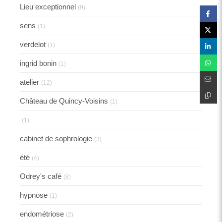
Lieu exceptionnel
(9)
sens
(1)
verdelot
(1)
ingrid bonin
(1)
atelier
(12)
Château de Quincy-Voisins
(1)
(1)
cabinet de sophrologie
(3)
été
(4)
Odrey's café
(8)
hypnose
(1)
endométriose
(2)