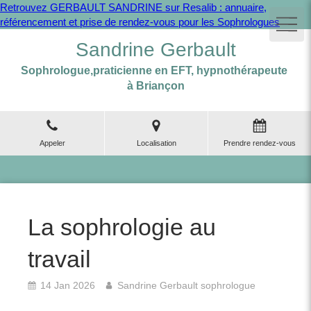
Retrouvez GERBAULT SANDRINE sur Resalib : annuaire,
référencement et prise de rendez-vous pour les Sophrologues
Sandrine Gerbault
Sophrologue,praticienne en EFT, hypnothérapeute
à Briançon
Appeler
Localisation
Prendre rendez-vous
La sophrologie au
travail
14 Jan 2026
Sandrine Gerbault sophrologue