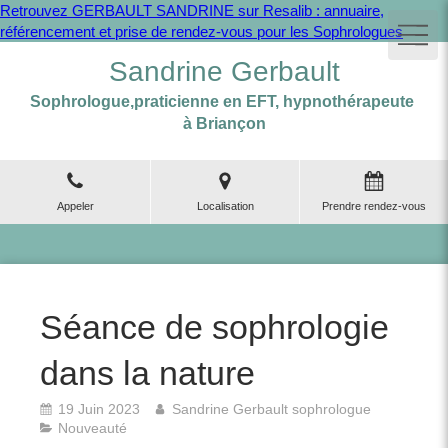
Retrouvez GERBAULT SANDRINE sur Resalib : annuaire,
référencement et prise de rendez-vous pour les Sophrologues
Sandrine Gerbault
Sophrologue,praticienne en EFT, hypnothérapeute
à Briançon
Appeler
Localisation
Prendre rendez-vous
Séance de sophrologie
dans la nature
19 Juin 2023
Sandrine Gerbault sophrologue
Nouveauté