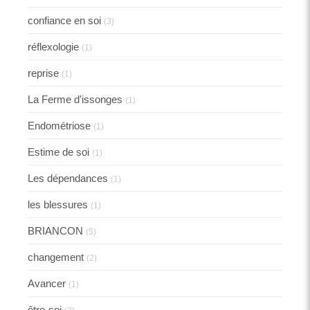
confiance en soi
(3)
réflexologie
(1)
reprise
(1)
La Ferme d'issonges
(1)
Endométriose
(1)
Estime de soi
(1)
Les dépendances
(1)
les blessures
(1)
BRIANCON
(5)
changement
(2)
Avancer
(1)
être-soi