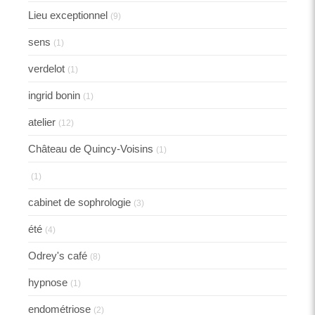
Lieu exceptionnel
(9)
sens
(1)
verdelot
(1)
ingrid bonin
(1)
atelier
(12)
Château de Quincy-Voisins
(1)
(1)
cabinet de sophrologie
(3)
été
(4)
Odrey's café
(8)
hypnose
(1)
endométriose
(2)