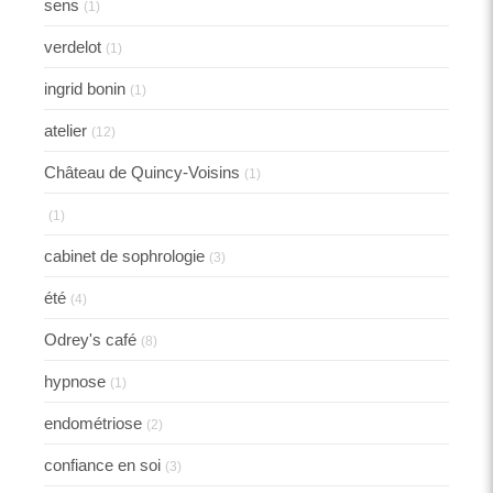
sens
(1)
verdelot
(1)
ingrid bonin
(1)
atelier
(12)
Château de Quincy-Voisins
(1)
(1)
cabinet de sophrologie
(3)
été
(4)
Odrey's café
(8)
hypnose
(1)
endométriose
(2)
confiance en soi
(3)