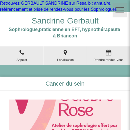
Retrouvez GERBAULT SANDRINE sur Resalib : annuaire,
référencement et prise de rendez-vous pour les Sophrologues
Sandrine Gerbault
Sophrologue,praticienne en EFT, hypnothérapeute
à Briançon
Appeler
Localisation
Prendre rendez-vous
Cancer du sein