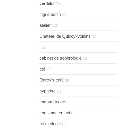
verdelot
(1)
ingrid bonin
(1)
atelier
(12)
Château de Quincy-Voisins
(1)
(1)
cabinet de sophrologie
(3)
été
(4)
Odrey's café
(8)
hypnose
(1)
endométriose
(2)
confiance en soi
(3)
réflexologie
(1)