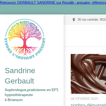
Retrouvez GERBAULT SANDRINE sur Resalib : annuaire, référencem
26 rue centrale, 051
Sandrine
Gerbault
Sophrologue,praticienne en EFT,
hypnothérapeute
08 FÉVRIER 2025
à Briançon
sophro-dégustati