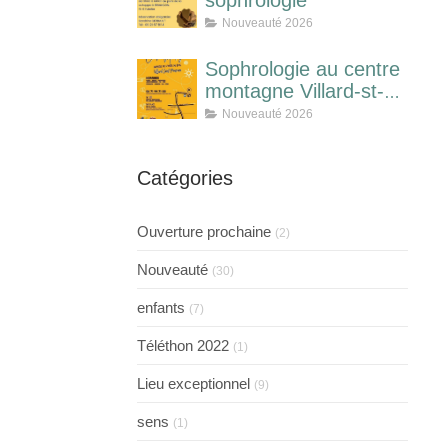
sophrologie
Nouveauté 2026
Sophrologie au centre
montagne Villard-st-
pancrace
Nouveauté 2026
Catégories
Ouverture prochaine
(2)
Nouveauté
(30)
enfants
(7)
Téléthon 2022
(1)
Lieu exceptionnel
(9)
sens
(1)