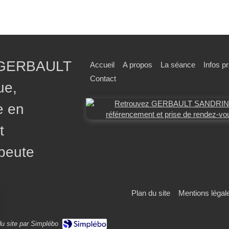
 GERBAULT
Accueil
A propos
La séance
Infos p
Contact
ue,
e en
t
peute
Plan du site
Mentions légal
du site par Simplébo