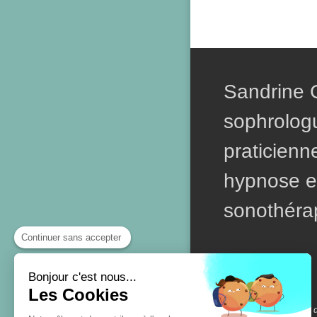
Sandrine
sophrolog
praticienn
hypnose e
sonothéra
Continuer sans accepter
Bonjour c'est nous...
Les Cookies
Création et référencement 