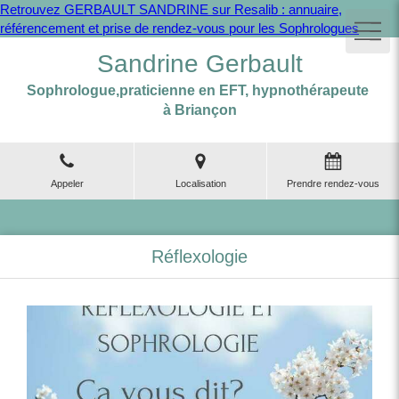
Retrouvez GERBAULT SANDRINE sur Resalib : annuaire,
référencement et prise de rendez-vous pour les Sophrologues
Sandrine Gerbault
Sophrologue,praticienne en EFT, hypnothérapeute
à Briançon
Appeler
Localisation
Prendre rendez-vous
Réflexologie