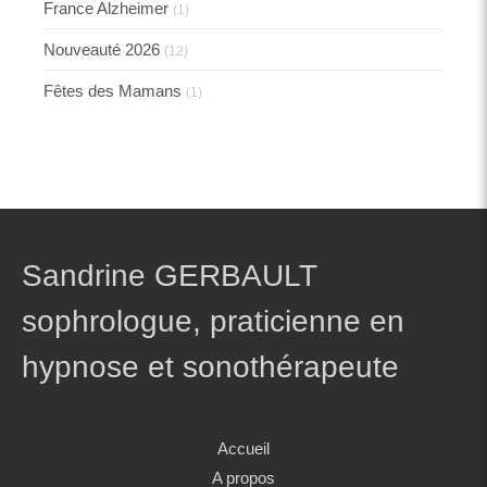
France Alzheimer
(1)
Nouveauté 2026
(12)
Fêtes des Mamans
(1)
Sandrine GERBAULT
sophrologue, praticienne en
hypnose et sonothérapeute
Accueil
A propos