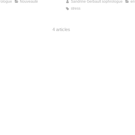
rologue
Nouveauté
Sandrine Gerbault sophrologue
en
stress
4 articles