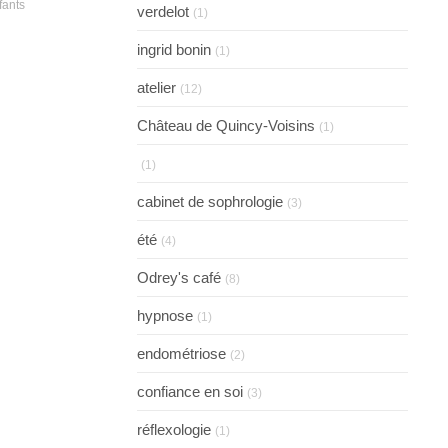
fants
verdelot
(1)
ingrid bonin
(1)
atelier
(12)
Château de Quincy-Voisins
(1)
(1)
cabinet de sophrologie
(3)
été
(4)
Odrey's café
(8)
hypnose
(1)
endométriose
(2)
confiance en soi
(3)
réflexologie
(1)