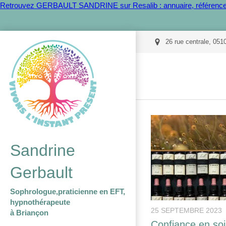
Retrouvez GERBAULT SANDRINE sur Resalib : annuaire, référencem
26 rue centrale, 051
Sandrine
Gerbault
Sophrologue,praticienne en EFT,
hypnothérapeute
25 SEPTEMBRE 2023
à Briançon
Confiance en soi