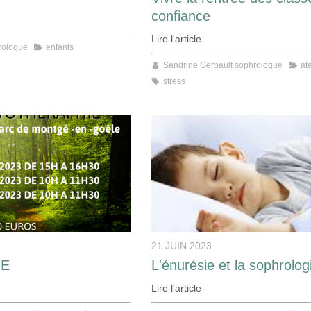
confiance
Lire l'article
rologue
enfants
Sandrine Gerbault sophrologue
ate
stress
21 JUIN 2023
IE
L'énurésie et la sophrolog
Lire l'article