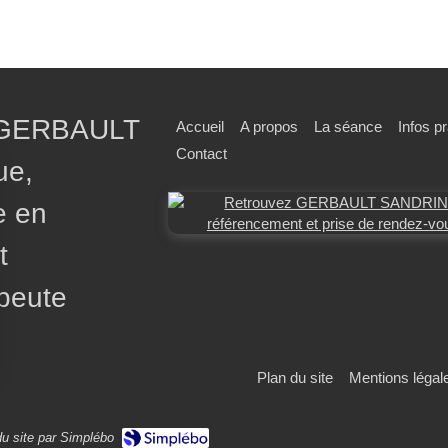
 GERBAULT
Accueil
A propos
La séance
Infos p
Contact
ue,
e en
t
peute
Plan du site
Mentions légal
rantissant la conformité avec les réglementations. Personnalisez vos préférences pour contrôler 
du site par Simplébo