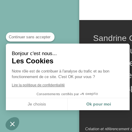
Sandrine
Continuer sans accepter
sophrolog
Bonjour c'est nous...
Les Cookies
praticienn
Notre rôle est de contribuer à l'analyse du trafic et au bon
hypnose e
fonctionnement de ce site. C'est OK pour vous ?
Lire la politique de confidentialité
sonothéra
Consentements certifiés par
Je choisis
Ok pour moi
Plateforme de Gestion du Consentement : Personnalisez vos Options
Axeptio consent
Notre plateforme vous permet d'adapter et de gérer vos paramètres de confidentialité, en ga
Création et référencement 