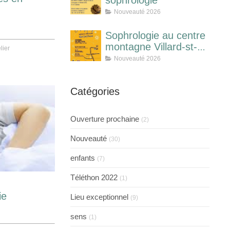
sophrologie
Nouveauté 2026
Sophrologie au centre
montagne Villard-st-
lier
pancrace
Nouveauté 2026
Catégories
Ouverture prochaine
(2)
Nouveauté
(30)
enfants
(7)
Téléthon 2022
(1)
ie
Lieu exceptionnel
(9)
sens
(1)