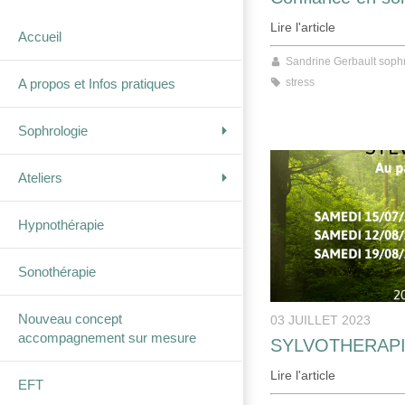
Lire l'article
Accueil
Sandrine Gerbault soph
stress
A propos et Infos pratiques
Sophrologie
Ateliers
Hypnothérapie
Sonothérapie
Nouveau concept
03 JUILLET 2023
accompagnement sur mesure
SYLVOTHERAP
Lire l'article
EFT