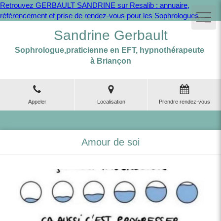
Retrouvez GERBAULT SANDRINE sur Resalib : annuaire,
référencement et prise de rendez-vous pour les Sophrologues
Sandrine Gerbault
Sophrologue,praticienne en EFT, hypnothérapeute
à Briançon
Appeler
Localisation
Prendre rendez-vous
Amour de soi