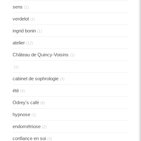
sens
(1)
verdelot
(1)
ingrid bonin
(1)
atelier
(12)
Château de Quincy-Voisins
(1)
(1)
cabinet de sophrologie
(3)
été
(4)
Odrey's café
(8)
hypnose
(1)
endométriose
(2)
confiance en soi
(3)