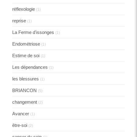
réflexologie
(1)
reprise
(1)
La Ferme d'issonges
(1)
Endométriose
(1)
Estime de soi
(1)
Les dépendances
(1)
les blessures
(1)
BRIANCON
(5)
changement
(2)
Avancer
(1)
être-soi
(2)
cancer du sein