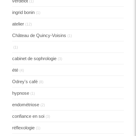
verdelot
(1)
ingrid bonin
(1)
atelier
(12)
Château de Quincy-Voisins
(1)
(1)
cabinet de sophrologie
(3)
été
(4)
Odrey's café
(8)
hypnose
(1)
endométriose
(2)
confiance en soi
(3)
réflexologie
(1)