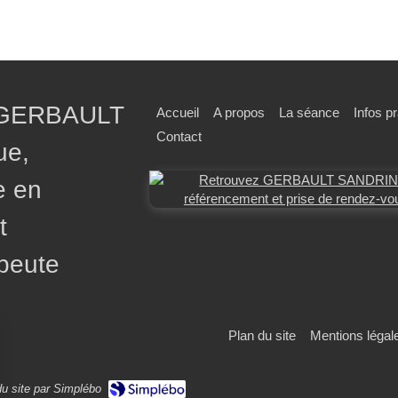
 GERBAULT
Accueil
A propos
La séance
Infos p
Contact
ue,
e en
t
peute
Plan du site
Mentions légal
du site par Simplébo