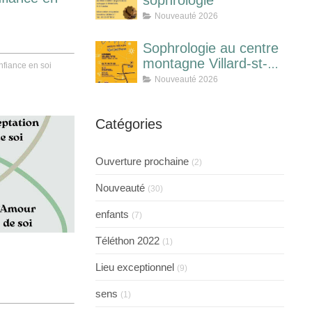
sophrologie
Nouveauté 2026
Sophrologie au centre
montagne Villard-st-
nfiance en soi
pancrace
Nouveauté 2026
Catégories
Ouverture prochaine
(2)
Nouveauté
(30)
enfants
(7)
Téléthon 2022
(1)
Lieu exceptionnel
(9)
sens
(1)