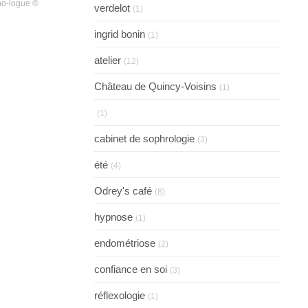
no-logue ®
verdelot
(1)
ingrid bonin
(1)
atelier
(12)
Château de Quincy-Voisins
(1)
(1)
cabinet de sophrologie
(3)
été
(4)
Odrey's café
(8)
hypnose
(1)
endométriose
(2)
confiance en soi
(3)
réflexologie
(1)