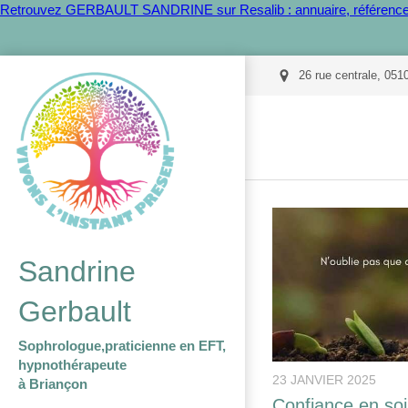
Retrouvez GERBAULT SANDRINE sur Resalib : annuaire, référencem
26 rue centrale, 051
Sandrine
Gerbault
Sophrologue,praticienne en EFT,
hypnothérapeute
23 JANVIER 2025
à Briançon
Confiance en soi