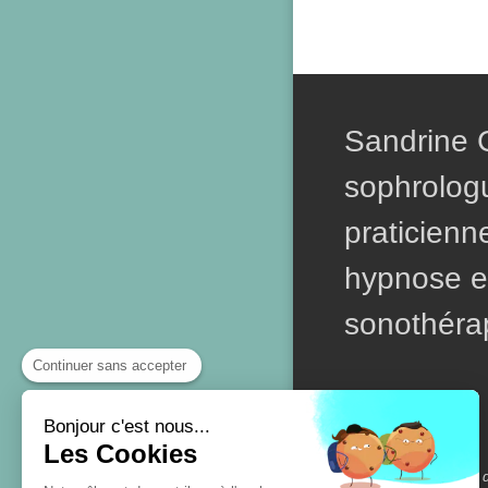
Sandrine
sophrolog
praticienn
hypnose e
sonothéra
Continuer sans accepter
Bonjour c'est nous...
Les Cookies
Création et référencement 