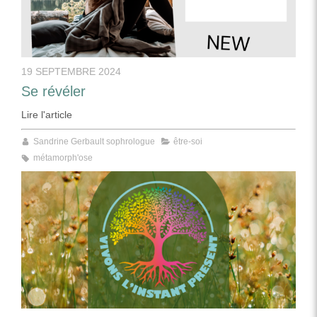
19 SEPTEMBRE 2024
Se révéler
Lire l'article
Sandrine Gerbault sophrologue
être-soi
métamorph'ose